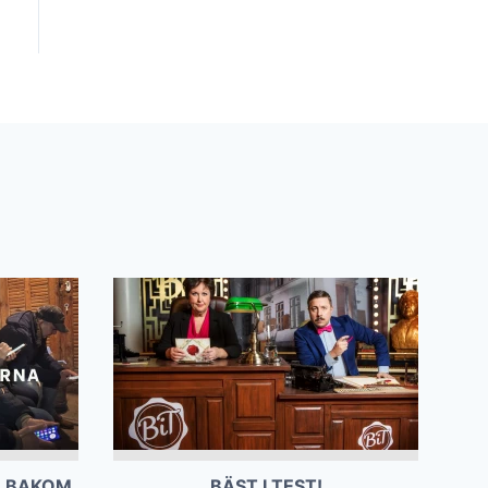
- BAKOM
BÄST I TEST!