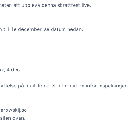
heten att uppleva denna skrattfest live.
m till 4e december, se datum nedan.
ov, 4 dec
räftelse på mail. Konkret information inför inspelningen
arowskij.se
ailen ovan.