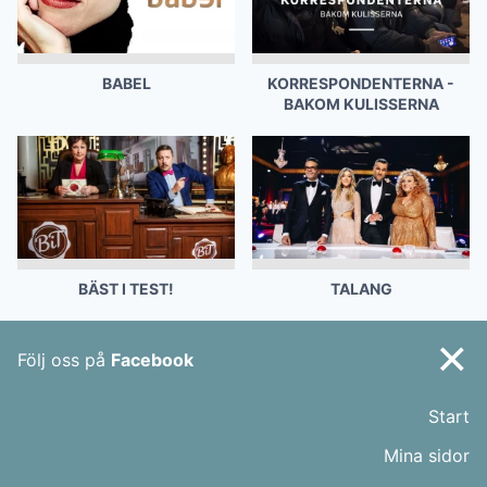
BABEL
KORRESPONDENTERNA -
BAKOM KULISSERNA
BÄST I TEST!
TALANG
×
Följ oss på
Facebook
Start
Mina sidor